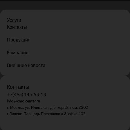
Услуги
Контакты
Продукция
Компания
Внешние новости
Контакты
+7(495) 145-93-13
info@kmc-center.ru
г. Москва, ул. Илимская, д.5, корп.2, пом. Z302
г.Липецк, Площадь Плеханова д.3, офис 402